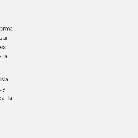
forma
osur
jes
 la
isla
muy
ar la