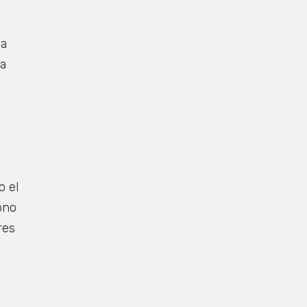
la
la
o el
ono
res