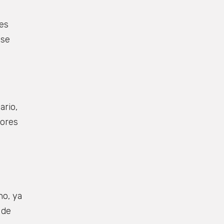
es
 se
s
ario,
nores
no, ya
 de