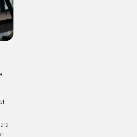
e
el
para
an