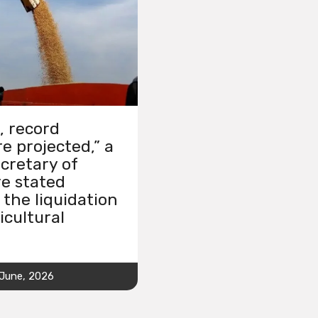
, record
e projected,” a
cretary of
re stated
 the liquidation
icultural
 June, 2026