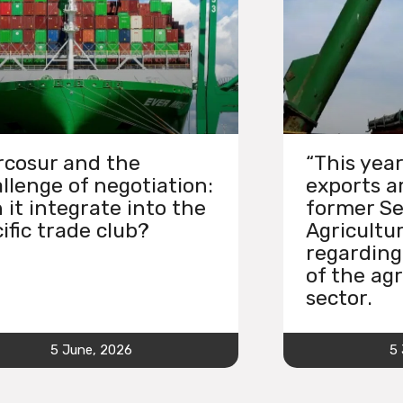
cosur and the
“This year
llenge of negotiation:
exports ar
 it integrate into the
former Se
ific trade club?
Agricultu
regarding
of the agr
sector.
5 June, 2026
5