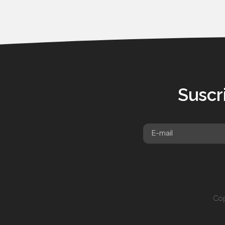
Suscr
Cop