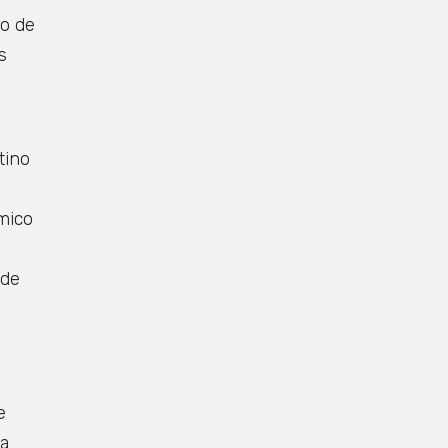
go de
s
tino
mico
 de
e
 a