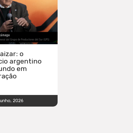
izar: o
io argentino
undo em
ração
junho, 2026