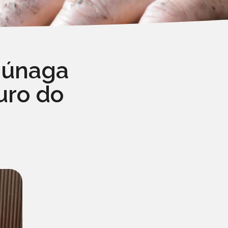
gúnaga
uro do