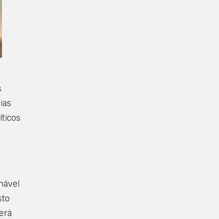
s
ias
ticos
a
hável
sto
erá