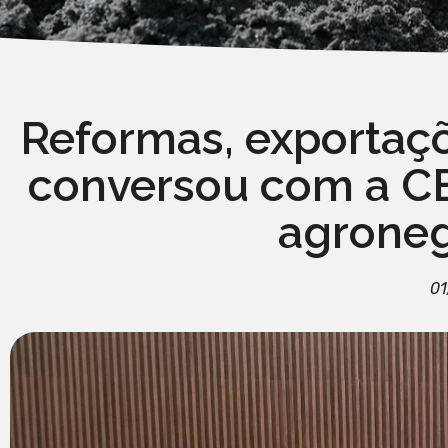
Reformas, exportaçõ
conversou com a CEA
agroneg
01