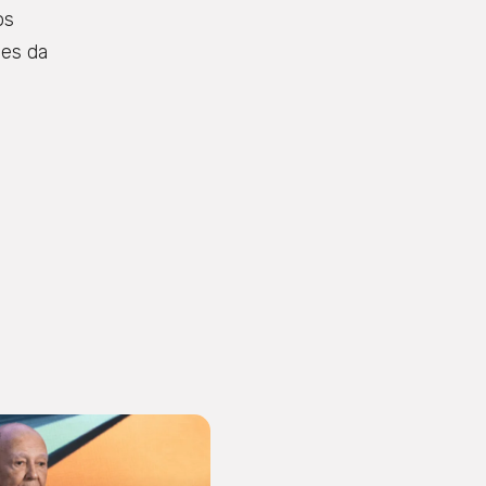
os
ões da