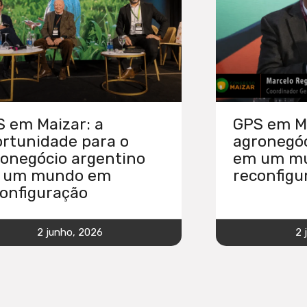
 em Maizar: a
GPS em Ma
rtunidade para o
agronegóc
onegócio argentino
em um m
 um mundo em
reconfigu
onfiguração
2 junho, 2026
2 