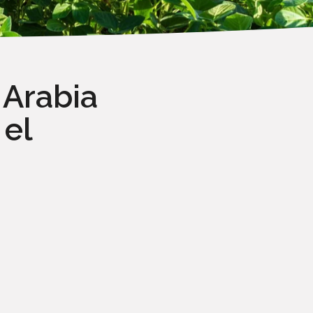
 Arabia
 el