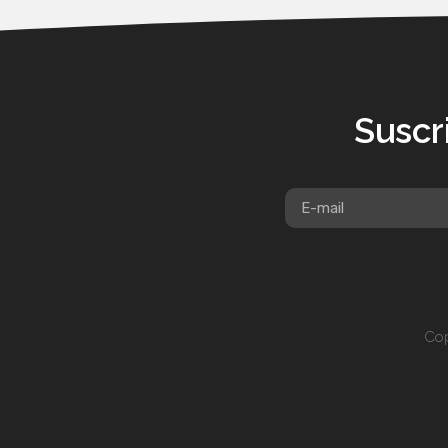
Suscr
Cop