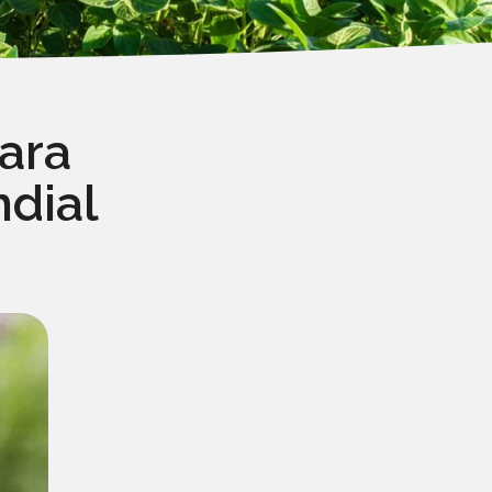
ara
ndial