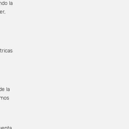
ndo la
er,
tricas
de la
emos
uenta