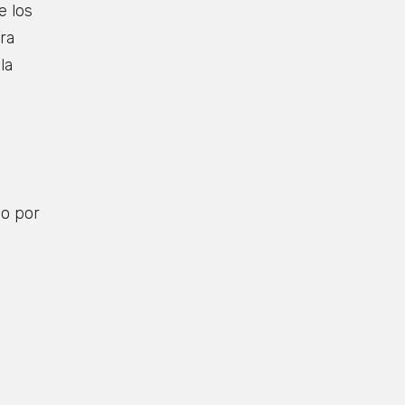
e los
ra
la
do por