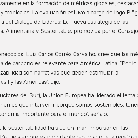
ivamente en la formación de métricas globales, destaca
y tropicales. La evaluación estuvo a cargo de Ingo Plög
ra del Diálogo de Líderes: La nueva estrategia de las
ca, Alimentaria y Sustentable, promovida por el Consejo
negocios, Luiz Carlos Corrêa Carvalho, cree que las mé
la de carbono es relevante para América Latina. “Por lo
razabilidad son narrativas que deben estimular la
sil y las Américas”, dijo.
tores del Sur), la Unión Europea ha liderado el tema 
Tenemos que intervenir porque somos sostenibles, ten
economía importante para el mundo”, señaló.
l, la sustentabilidad ha sido un imán impulsor en las
ntó que siempre es importante recordar que la región c