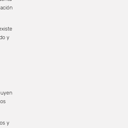
iación
existe
ado y
ibuyen
tos
cos y