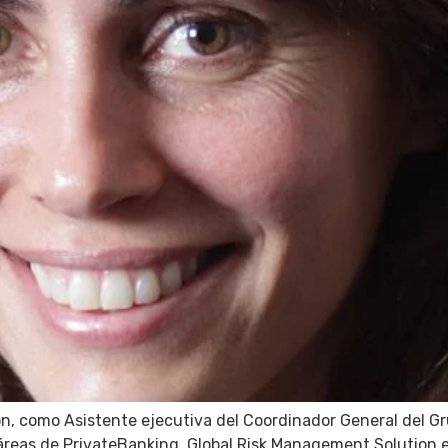
n, como Asistente ejecutiva del Coordinador General del Gru
reas de PrivateBanking, Global Risk Management Solution e