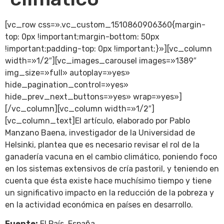
[vc_row css=».vc_custom_1510860906360{margin-
top: 0px !important;margin-bottom: 50px
!important;padding-top: 0px !important;}»][vc_column
width=»1/2″][vc_images_carousel images=»1389″
img_size=»full» autoplay=»yes»
hide_pagination_control=»yes»
hide_prev_next_buttons=»yes» wrap=»yes»]
[/vc_column][vc_column width=»1/2″]
[vc_column_text]El artículo, elaborado por Pablo
Manzano Baena, investigador de la Universidad de
Helsinki, plantea que es necesario revisar el rol de la
ganadería vacuna en el cambio climático, poniendo foco
en los sistemas extensivos de cría pastoril, y teniendo en
cuenta que ésta existe hace muchísimo tiempo y tiene
un significativo impacto en la reducción de la pobreza y
en la actividad económica en países en desarrollo.
Fuente:
El País, España,