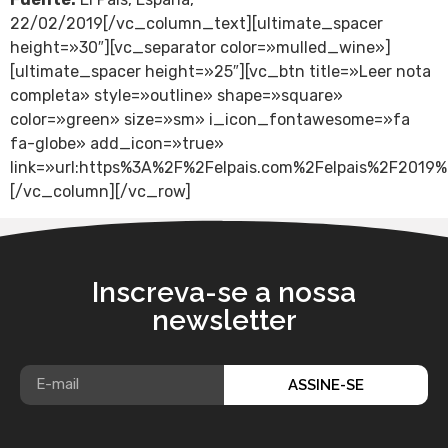
22/02/2019[/vc_column_text][ultimate_spacer
height=»30″][vc_separator color=»mulled_wine»]
[ultimate_spacer height=»25″][vc_btn title=»Leer nota
completa» style=»outline» shape=»square»
color=»green» size=»sm» i_icon_fontawesome=»fa
fa-globe» add_icon=»true»
link=»url:https%3A%2F%2Felpais.com%2Felpais%2F2019
[/vc_column][/vc_row]
Inscreva-se a nossa
newsletter
ASSINE-SE