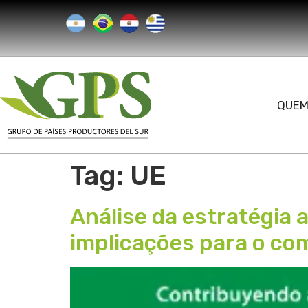
QUEM
Tag:
UE
Análise da estratégia
implicações para o com