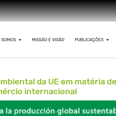
 SOMOS
MISSÃO E VISÃO
PUBLICAÇÕES
 ambiental da UE em matéria d
ércio internacional