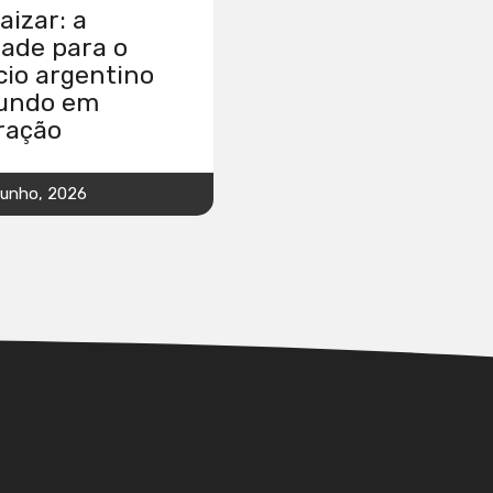
izar: a
ade para o
io argentino
undo em
ração
junho, 2026