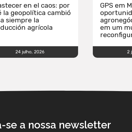
stecer en el caos: por
GPS em Ma
 la geopolítica cambió
oportunid
a siempre la
agronegóc
ducción agrícola
em um m
reconfigu
24 julho, 2026
2 
a-se a nossa newsletter